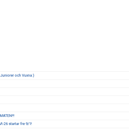
 Juniorer och Vuxna:)
OMATEN!!!
t-26 startar fre 9/1!