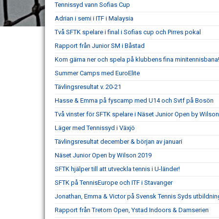
Tennissyd vann Sofias Cup
Adrian i semi i ITF i Malaysia
Två SFTK spelare i final i Sofias cup och Pirres pokal
Rapport från Junior SM i Båstad
Kom gärna ner och spela på klubbens fina minitennisbana
Summer Camps med EuroElite
Tävlingsresultat v. 20-21
Hasse & Emma på fyscamp med U14 och Svtf på Bosön
Två vinster för SFTK spelare i Näset Junior Open by Wilson
Läger med Tennissyd i Växjö
Tävlingsresultat december & början av januari
Näset Junior Open by Wilson 2019
SFTK hjälper till att utveckla tennis i U-länder!
SFTK på TennisEurope och ITF i Stavanger
Jonathan, Emma & Victor på Svensk Tennis Syds utbildnin
Rapport från Tretorn Open, Ystad Indoors & Damserien