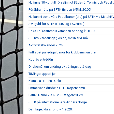
Nu finns 10-kort till försäljning! Både för Tennis och Padel
Föräldramöte på SFTK tis den 6/5 kl. 20:00!
Nu kan ni boka våra Padelbanor (ute) på SFTK via Matchi!
SM-guld för SFTK:s H45-lag i Avesta!:)
Boka Frukosttennis varannan onsdag kl. 8-10!
SFTK:s Värderingar, vision, riktlinjer & mål
Aktivitetskalender 2025
Fritt spel på lediga banor för klubbens juniorer:)
Kodlås entrédörr
Önskemål om ändring av träningstid & dag
Tävlingsrapport juni
Klara 2:a i ITF:en i Oslo
Emma vann dubbeln i ITF i Köpenhamn
Patrik Alemo 2:a i SM + uttagen till VM
SFTK på internationella tävlingar i Norge
Damlaget klara för div. 1 2020!