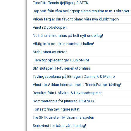
EuroElite Tennis tjejläger på SFTK
Rapport från våra tävlingsspelares resultat m.m. i oktober
Vilken färg är din favorit bland våra nya klubbtröjor?
Vinst i Dubbelcupen
Nu tränar vi inomhus på helt nytt underlag!
Viktig info om skor inomhus i hallen!
Stabil vinst av Victor
Flera toppplaceringar i Junior-RM
SM slutspel i H-45 serien utomhus
Tävlingsspelarna på EE-läger i Danmark & Malmö
Vinst för Adrian internationellt i TennisEurope tävling!
Resultat från Höllviks- & Havsbadsspelen
Sommartennis för juniorer i SKANÖR
Fortsatt fina tävlingsresultat
Tre SFTK vinster i Midsommarspelen
Serievinst för båda våra herrlag!