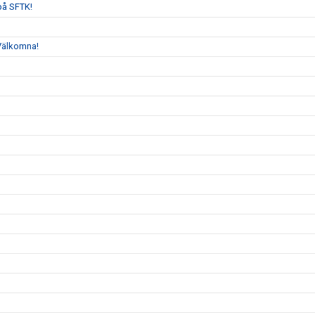
 på SFTK!
 Välkomna!