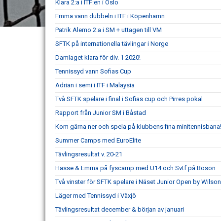
Klara 2:a i ITF:en i Oslo
Emma vann dubbeln i ITF i Köpenhamn
Patrik Alemo 2:a i SM + uttagen till VM
SFTK på internationella tävlingar i Norge
Damlaget klara för div. 1 2020!
Tennissyd vann Sofias Cup
Adrian i semi i ITF i Malaysia
Två SFTK spelare i final i Sofias cup och Pirres pokal
Rapport från Junior SM i Båstad
Kom gärna ner och spela på klubbens fina minitennisbana
Summer Camps med EuroElite
Tävlingsresultat v. 20-21
Hasse & Emma på fyscamp med U14 och Svtf på Bosön
Två vinster för SFTK spelare i Näset Junior Open by Wilson
Läger med Tennissyd i Växjö
Tävlingsresultat december & början av januari