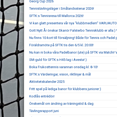
Georg Cup 2026
Tennistävlingsläger i Smålandsstenar 2026!
SFTK:s Tennisresa till Mallorca 2026!
Vi kan glatt presentera vår nya ”klubbmedlem” VARUAUT
Gott Nytt År önskar Skanör Falsterbo Tennisklubb er alla:) V
Nu finns 10-kort till försäljning! Både för Tennis och Padel
Föräldramöte på SFTK tis den 6/5 kl. 20:00!
Nu kan ni boka våra Padelbanor (ute) på SFTK via Matchi!
SM-guld för SFTK:s H45-lag i Avesta!:)
Boka Frukosttennis varannan onsdag kl. 8-10!
SFTK:s Värderingar, vision, riktlinjer & mål
Aktivitetskalender 2025
Fritt spel på lediga banor för klubbens juniorer:)
Kodlås entrédörr
Önskemål om ändring av träningstid & dag
Tävlingsrapport juni