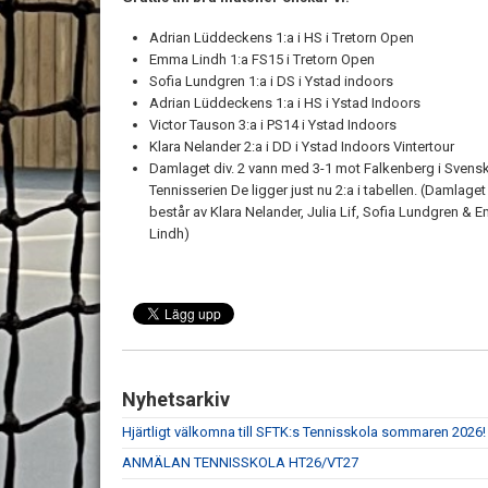
Adrian Lüddeckens 1:a i HS i Tretorn Open
Emma Lindh 1:a FS15 i Tretorn Open
Sofia Lundgren 1:a i DS i Ystad indoors
Adrian Lüddeckens 1:a i HS i Ystad Indoors
Victor Tauson 3:a i PS14 i Ystad Indoors
Klara Nelander 2:a i DD i Ystad Indoors Vintertour
Damlaget div. 2 vann med 3-1 mot Falkenberg i Svens
Tennisserien De ligger just nu 2:a i tabellen. (Damlaget
består av Klara Nelander, Julia Lif, Sofia Lundgren &
Lindh)
Nyhetsarkiv
Hjärtligt välkomna till SFTK:s Tennisskola sommaren 2026!
ANMÄLAN TENNISSKOLA HT26/VT27