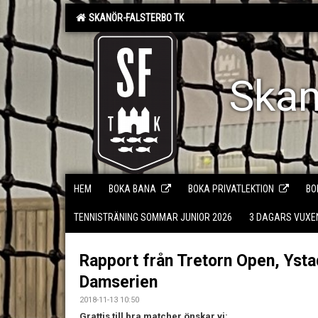
SKANÖR-FALSTERBO TK
Skan
HEM
BOKA BANA
BOKA PRIVATLEKTION
BO
TENNISTRÄNING SOMMAR JUNIOR 2026
3 DAGARS VUX
Rapport från Tretorn Open, Ysta
Damserien
2018-11-13 10:50
Grattis till bra matcher önskar vi: