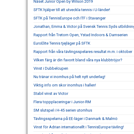
Näset Junior Open by Wilson 2019
SFTK hjälper till att utveckla tennis i U-länder!
SFTK på TennisEurope och ITF i Stavanger
Jonathan, Emma & Victor på Svensk Tennis Syds utbildnin
Rapport från Tretorn Open, Ystad Indoors & Damserien
EuroElite Tennis tjejläger på SFTK
Rapport från våra tävlingsspelares resultat m.m. i oktober
Vilken färg är din favorit bland våra nya klubbtröjor?
Vinst i Dubbelcupen
Nu tränar vi inomhus på helt nytt underlag!
Viktig info om skor inomhus i hallen!
Stabil vinst av Victor
Flera toppplaceringar i Junior-RM
SM slutspel i H-45 serien utomhus
Tävlingsspelarna på EE-läger i Danmark & Malmö
Vinst för Adrian internationellt i TennisEurope tävling!