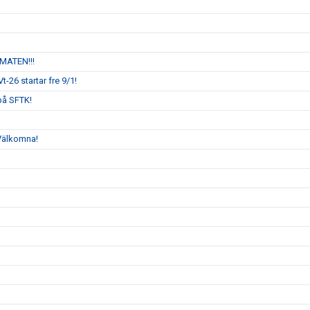
OMATEN!!!
t-26 startar fre 9/1!
 på SFTK!
 Välkomna!