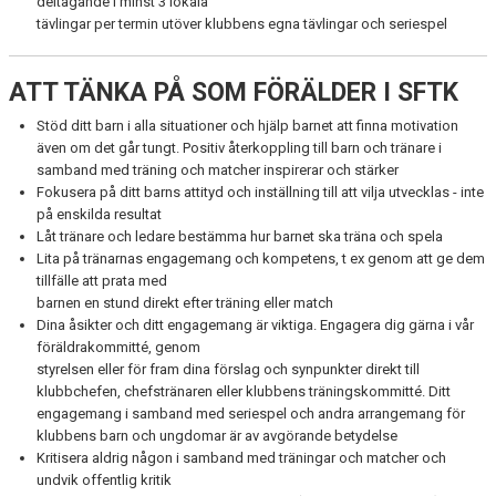
deltagande i minst 3 lokala
tävlingar per termin utöver klubbens egna tävlingar och seriespel
ATT TÄNKA PÅ SOM FÖRÄLDER I SFTK
Stöd ditt barn i alla situationer och hjälp barnet att finna motivation
även om det går tungt. Positiv återkoppling till barn och tränare i
samband med träning och matcher inspirerar och stärker
Fokusera på ditt barns attityd och inställning till att vilja utvecklas - inte
på enskilda resultat
Låt tränare och ledare bestämma hur barnet ska träna och spela
Lita på tränarnas engagemang och kompetens, t ex genom att ge dem
tillfälle att prata med
barnen en stund direkt efter träning eller match
Dina åsikter och ditt engagemang är viktiga. Engagera dig gärna i vår
föräldrakommitté, genom
styrelsen eller för fram dina förslag och synpunkter direkt till
klubbchefen, chefstränaren eller klubbens träningskommitté. Ditt
engagemang i samband med seriespel och andra arrangemang för
klubbens barn och ungdomar är av avgörande betydelse
Kritisera aldrig någon i samband med träningar och matcher och
undvik offentlig kritik