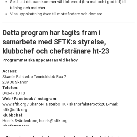
Se till att ditt barn kommer väl förberedd (bra mat och i god tid) till
träning och matcher
Visa uppskattning även till motståndare och domare
Detta program har tagits fram i
samarbete med SFTK:s styrelse,
klubbchef och chefstränare ht-23
Programmet ska uppdateras vid behov.
Adress:
Skanör-Falsterbo Tennisklubb Box 7
239 30 Skanör
Telefon:
040-47 10 10
Web / Facebook / Instagram:
www.sftk.org / Skanör-Falsterbo TK / skanorfalsterbotk20 E-mail:
sftk@sftk.org
Klubbchef:
Henrik Svärdenborn, henrik@sftk.org
Chefstränare:
Henrik Hellström, hellstrom@sftk.org