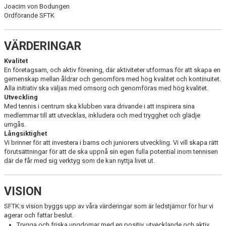
Joacim von Bodungen
Ordförande SFTK
ANMÄLAN TENNISSKOLA HT26/VT27
TRYGG TENNIS
VÄRDERINGAR
Kvalitet
En företagsam, och aktiv förening, där aktiviteter utformas för att skapa en
gemenskap mellan åldrar och genomförs med hög kvalitet och kontinuitet.
Alla initiativ ska väljas med omsorg och genomföras med hög kvalitet.
Utveckling
Med tennis i centrum ska klubben vara drivande i att inspirera sina
medlemmar till att utvecklas, inkludera och med trygghet och glädje
umgås.
Långsiktighet
Vi brinner för att investera i barns och juniorers utveckling. Vi vill skapa rätt
förutsättningar för att de ska uppnå sin egen fulla potential inom tennisen
där de får med sig verktyg som de kan nyttja livet ut.
VISION
SFTK:s vision byggs upp av våra värderingar som är ledstjärnor för hur vi
agerar och fattar beslut.
Trygga och friska ungdomar med en positiv, utvecklande och aktiv