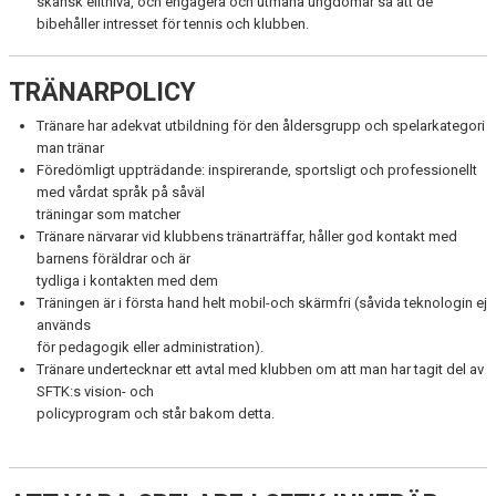
skånsk elitnivå, och engagera och utmana ungdomar så att de
bibehåller intresset för tennis och klubben.
TRÄNARPOLICY
Tränare har adekvat utbildning för den åldersgrupp och spelarkategori
man tränar
Föredömligt uppträdande: inspirerande, sportsligt och professionellt
med vårdat språk på såväl
träningar som matcher
Tränare närvarar vid klubbens tränarträffar, håller god kontakt med
barnens föräldrar och är
tydliga i kontakten med dem
Träningen är i första hand helt mobil-och skärmfri (såvida teknologin ej
används
för pedagogik eller administration).
Tränare undertecknar ett avtal med klubben om att man har tagit del av
SFTK:s vision- och
policyprogram och står bakom detta.