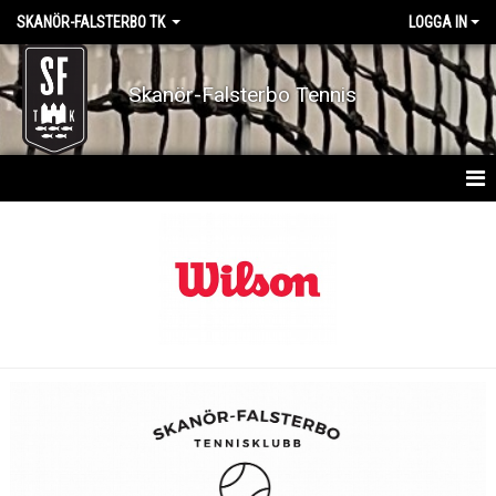
SKANÖR-FALSTERBO TK
LOGGA IN
Skanör-Falsterbo Tennis
HEM
BOKA BANA
BOKA PRIVATLEKTION
BOKA FRUKOSTTENNIS
AKTIVITETSKALENDER
NYHETER