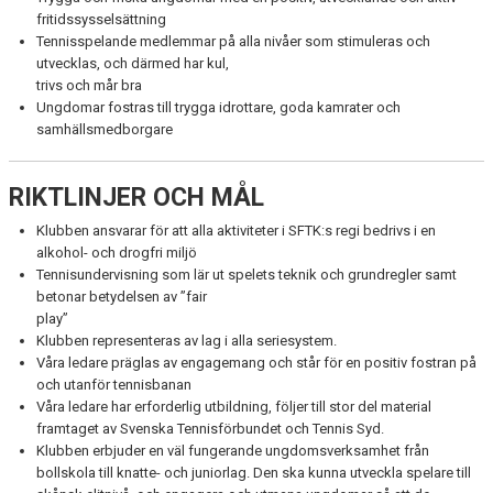
fritidssysselsättning
Tennisspelande medlemmar på alla nivåer som stimuleras och
utvecklas, och därmed har kul,
trivs och mår bra
Ungdomar fostras till trygga idrottare, goda kamrater och
samhällsmedborgare
RIKTLINJER OCH MÅL
Klubben ansvarar för att alla aktiviteter i SFTK:s regi bedrivs i en
alkohol- och drogfri miljö
Tennisundervisning som lär ut spelets teknik och grundregler samt
betonar betydelsen av ”fair
play”
Klubben representeras av lag i alla seriesystem.
Våra ledare präglas av engagemang och står för en positiv fostran på
och utanför tennisbanan
Våra ledare har erforderlig utbildning, följer till stor del material
framtaget av Svenska Tennisförbundet och Tennis Syd.
Klubben erbjuder en väl fungerande ungdomsverksamhet från
bollskola till knatte- och juniorlag. Den ska kunna utveckla spelare till