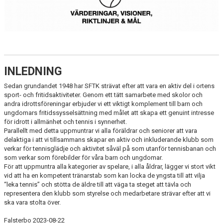
KONTAKT & OM OSS
HISTORIK
STYRELSE & KOMMITTÉER
INLEDNING
VÅR INTEGRITETSPOLICY
Sedan grundandet 1948 har SFTK strävat efter att vara en aktiv del i ortens
STADGAR
sport- och fritidsaktiviteter. Genom ett tätt samarbete med skolor och
andra idrottsföreningar erbjuder vi ett viktigt komplement till barn och
ungdomars fritidssysselsättning med målet att skapa ett genuint intresse
VÄRDERINGAR, VISION, RIKTLINER & MÅL
för idrott i allmänhet och tennis i synnerhet.
Parallellt med detta uppmuntrar vi alla föräldrar och seniorer att vara
VÅRA TRÄNARE
delaktiga i att vi tillsammans skapar en aktiv och inkluderande klubb som
verkar för tennisglädje och aktivitet såväl på som utanför tennisbanan och
MEDLEMSANSÖKAN
som verkar som förebilder för våra barn och ungdomar.
För att uppmuntra alla kategorier av spelare, i alla åldrar, lägger vi stort vikt
vid att ha en kompetent tränarstab som kan locka de yngsta till att vilja
SPONSRA SFTK
“leka tennis” och stötta de äldre till att väga ta steget att tävla och
representera den klubb som styrelse och medarbetare strävar efter att vi
TENNISTRÄNING SOMMAR JUNIOR 2026
ska vara stolta över.
Falsterbo 2023-08-22
3 DAGARS VUXENCAMP SOMMAR 2026