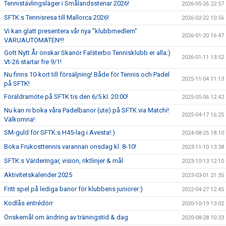
Tennistävlingsläger i Smålandsstenar 2026!
2026-05-26 22:57
SFTK:s Tennisresa till Mallorca 2026!
2026-02-22 10:56
Vi kan glatt presentera vår nya ”klubbmedlem”
2026-01-20 16:47
VARUAUTOMATEN!!!
Gott Nytt År önskar Skanör Falsterbo Tennisklubb er alla:)
2026-01-11 13:52
Vt-26 startar fre 9/1!
Nu finns 10-kort till försäljning! Både för Tennis och Padel
2025-11-04 11:13
på SFTK!
Föräldramöte på SFTK tis den 6/5 kl. 20:00!
2025-05-06 12:42
Nu kan ni boka våra Padelbanor (ute) på SFTK via Matchi!
2025-04-17 16:25
Välkomna!
SM-guld för SFTK:s H45-lag i Avesta!:)
2024-08-25 18:10
Boka Frukosttennis varannan onsdag kl. 8-10!
2023-11-10 13:38
SFTK:s Värderingar, vision, riktlinjer & mål
2023-10-13 12:10
Aktivitetskalender 2025
2023-03-01 21:35
Fritt spel på lediga banor för klubbens juniorer:)
2022-04-27 12:45
Kodlås entrédörr
2020-10-19 13:02
Önskemål om ändring av träningstid & dag
2020-08-28 10:33