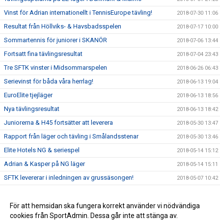
Vinst för Adrian internationellt i TennisEurope tävling!
2018-07-30 11:06
Resultat från Höllviks- & Havsbadsspelen
2018-07-17 10:00
Sommartennis för juniorer i SKANÖR
2018-07-06 13:44
Fortsatt fina tävlingsresultat
2018-07-04 23:43
Tre SFTK vinster i Midsommarspelen
2018-06-26 06:43
Serievinst för båda våra herrlag!
2018-06-13 19:04
EuroElite tjejläger
2018-06-13 18:56
Nya tävlingsresultat
2018-06-13 18:42
Juniorerna & H45 fortsätter att leverera
2018-05-30 13:47
Rapport från läger och tävling i Smålandsstenar
2018-05-30 13:46
Elite Hotels NG & seriespel
2018-05-14 15:12
Adrian & Kasper på NG läger
2018-05-14 15:11
SFTK levererar i inledningen av grussäsongen!
2018-05-07 10:42
SM-Brons till Emma Lindh
2018-04-09 10:47
Föreläsning för tävlingsspelarna på tisdagsträningen
För att hemsidan ska fungera korrekt använder vi nödvändiga
2018-01-10 14:40
cookies från SportAdmin. Dessa går inte att stänga av.
AMAZING Tennis Trick Shot Serves Trick Shot Tennis
2015-09-06 10:13