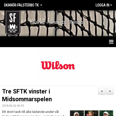
SKANÖR-FALSTERBO TK
LOGGA IN
Skanör-Falsterbo Tennis
HEM
BOKA BANA
BOKA PRIVATLEKTION
BOKA FRUKOSTTENNIS
Tre SFTK vinster i
<
>
AKTIVITETSKALENDER
Midsommarspelen
2018-06-26 06:43
NYHETER
Ett stort tack till alla tävlande under vår