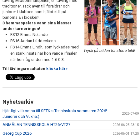
tävling Midsommarspelen, en tävling med
KONTAKT & OM OSS
traditioner. Tack även till föräldrar och
juniorer i klubben som hjälpte till på
banorna & i kiosken!
MEDLEMSANSÖKAN
3 hemmaspelare vann sina klasser
under turneringen!
SPONSRA SFTK
FS12 Emma Nelander
PS16 Adrian Lüddeckens
TENNISTRÄNING SOMMAR JUNIOR 2026
FS14 Emma Lindh, som lyckades med
Tryck på bilden för större bild!
en stark insats när hon vände i finalen
3 DAGARS VUXENCAMP SOMMAR 2026
när hon låg under med 1-6 0-3.
Till tävlingsresultaten
klicka här»
ANMÄLAN TENNISSKOLA HT26/VT27
TRYGG TENNIS
Nyhetsarkiv
Hjärtligt välkomna till SFTK:s Tennisskola sommaren 2026!
2026-07-09
Juniorer och Vuxna:)
ANMÄLAN TENNISSKOLA HT26/VT27
2026-06-25 23:15
Georg Cup 2026
2026-06-01 17:25