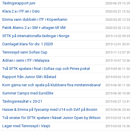
Tävlingsrapport juni
2020-06-29 15:29
Klara 2:a i ITF:en i Oslo
2020-02-21 15:52
Emma vann dubbeln i ITF i Köpenhamn
2020-02-20 12:33
Patrik Alemo 2:a i SM + uttagen till VM
2020-02-20 12:22
SFTK på internationella tävlingar i Norge
2019-12-02 09:59
Damlaget klara för div. 1 2020!
2019-12-01 20:01
Tennissyd vann Sofias Cup
2019-11-12 07:35
Adrian i semi i ITF i Malaysia
2019-10-07 10:36
Två SFTK spelare i final i Sofias cup och Pirres pokal
2019-09-30 11:50
Rapport från Junior SM i Båstad
2019-09-02 15:01
Kom gärna ner och spela på klubbens fina minitennisbana!
2019-06-30 11:00
Summer Camps med EuroElite
2019-06-30 10:00
Tävlingsresultat v. 20-21
2019-05-27 12:41
Hasse & Emma på fyscamp med U14 och Svtf på Bosön
2019-04-06 23:40
Två vinster för SFTK spelare i Näset Junior Open by Wilson
2019-02-03 16:49
Läger med Tennissyd i Växjö
2019-02-03 16:36