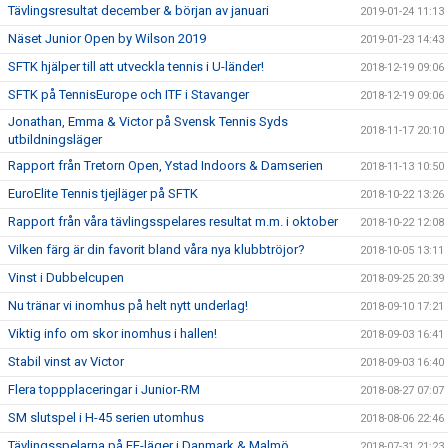
Tävlingsresultat december & början av januari
2019-01-24 11:13
Näset Junior Open by Wilson 2019
2019-01-23 14:43
SFTK hjälper till att utveckla tennis i U-länder!
2018-12-19 09:06
SFTK på TennisEurope och ITF i Stavanger
2018-12-19 09:06
Jonathan, Emma & Victor på Svensk Tennis Syds
2018-11-17 20:10
utbildningsläger
Rapport från Tretorn Open, Ystad Indoors & Damserien
2018-11-13 10:50
EuroElite Tennis tjejläger på SFTK
2018-10-22 13:26
Rapport från våra tävlingsspelares resultat m.m. i oktober
2018-10-22 12:08
Vilken färg är din favorit bland våra nya klubbtröjor?
2018-10-05 13:11
Vinst i Dubbelcupen
2018-09-25 20:39
Nu tränar vi inomhus på helt nytt underlag!
2018-09-10 17:21
Viktig info om skor inomhus i hallen!
2018-09-03 16:41
Stabil vinst av Victor
2018-09-03 16:40
Flera toppplaceringar i Junior-RM
2018-08-27 07:07
SM slutspel i H-45 serien utomhus
2018-08-06 22:46
Tävlingsspelarna på EE-läger i Danmark & Malmö
2018-07-31 21:23