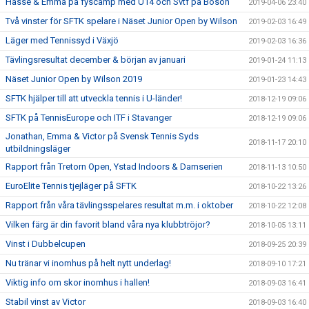
Hasse & Emma på fyscamp med U14 och Svtf på Bosön
2019-04-06 23:40
Två vinster för SFTK spelare i Näset Junior Open by Wilson
2019-02-03 16:49
Läger med Tennissyd i Växjö
2019-02-03 16:36
Tävlingsresultat december & början av januari
2019-01-24 11:13
Näset Junior Open by Wilson 2019
2019-01-23 14:43
SFTK hjälper till att utveckla tennis i U-länder!
2018-12-19 09:06
SFTK på TennisEurope och ITF i Stavanger
2018-12-19 09:06
Jonathan, Emma & Victor på Svensk Tennis Syds
2018-11-17 20:10
utbildningsläger
Rapport från Tretorn Open, Ystad Indoors & Damserien
2018-11-13 10:50
EuroElite Tennis tjejläger på SFTK
2018-10-22 13:26
Rapport från våra tävlingsspelares resultat m.m. i oktober
2018-10-22 12:08
Vilken färg är din favorit bland våra nya klubbtröjor?
2018-10-05 13:11
Vinst i Dubbelcupen
2018-09-25 20:39
Nu tränar vi inomhus på helt nytt underlag!
2018-09-10 17:21
Viktig info om skor inomhus i hallen!
2018-09-03 16:41
Stabil vinst av Victor
2018-09-03 16:40