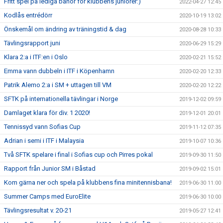
Fritt spel på lediga banor för klubbens juniorer:)
2022-04-27 12:45
Kodlås entrédörr
2020-10-19 13:02
Önskemål om ändring av träningstid & dag
2020-08-28 10:33
Tävlingsrapport juni
2020-06-29 15:29
Klara 2:a i ITF:en i Oslo
2020-02-21 15:52
Emma vann dubbeln i ITF i Köpenhamn
2020-02-20 12:33
Patrik Alemo 2:a i SM + uttagen till VM
2020-02-20 12:22
SFTK på internationella tävlingar i Norge
2019-12-02 09:59
Damlaget klara för div. 1 2020!
2019-12-01 20:01
Tennissyd vann Sofias Cup
2019-11-12 07:35
Adrian i semi i ITF i Malaysia
2019-10-07 10:36
Två SFTK spelare i final i Sofias cup och Pirres pokal
2019-09-30 11:50
Rapport från Junior SM i Båstad
2019-09-02 15:01
Kom gärna ner och spela på klubbens fina minitennisbana!
2019-06-30 11:00
Summer Camps med EuroElite
2019-06-30 10:00
Tävlingsresultat v. 20-21
2019-05-27 12:41