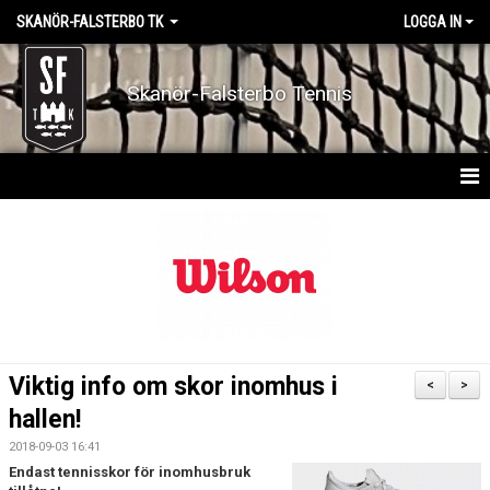
SKANÖR-FALSTERBO TK
LOGGA IN
Skanör-Falsterbo Tennis
HEM
BOKA BANA
BOKA PRIVATLEKTION
BOKA FRUKOSTTENNIS
Viktig info om skor inomhus i
<
>
AKTIVITETSKALENDER
hallen!
2018-09-03 16:41
NYHETER
Endast tennisskor för inomhusbruk