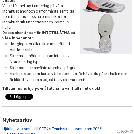
tillåtna!
KONTAKT & OM OSS
Vi har fått helt nytt underlag på våra
inomhusbanor och därför måste samtliga
som tränar hos oss ha tennisskor för
MEDLEMSANSÖKAN
inomhusbruk under träningen inomhus i
hallen.
SPONSRA SFTK
Dessa skor är därför INTE TILLÅTNA på
våra innebanor:
TENNISTRÄNING SOMMAR JUNIOR 2026
Joggingskor eller skor med räfflad
outdoor-sula..
3 DAGARS VUXENCAMP SOMMAR 2026
Skor med mörk sula som inte är av
Non-marking typ.
Skor som har använts utomhus på grus
ANMÄLAN TENNISSKOLA HT26/VT27
Vanliga skor som har använts utomhus. Behöver du gå in i hallen och
är klädd i vanliga skor, så ta av skorna först!
TRYGG TENNIS
Tillsammans hjälps vi åt att hålla vår hall i fint skick!
Nyhetsarkiv
Hjärtligt välkomna till SFTK:s Tennisskola sommaren 2026!
2026-07-09