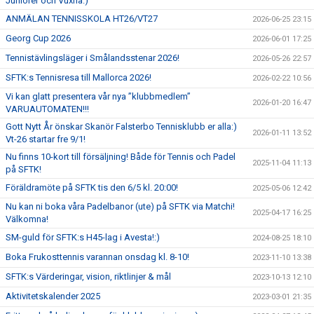
Juniorer och Vuxna:)
ANMÄLAN TENNISSKOLA HT26/VT27
2026-06-25 23:15
Georg Cup 2026
2026-06-01 17:25
Tennistävlingsläger i Smålandsstenar 2026!
2026-05-26 22:57
SFTK:s Tennisresa till Mallorca 2026!
2026-02-22 10:56
Vi kan glatt presentera vår nya ”klubbmedlem”
2026-01-20 16:47
VARUAUTOMATEN!!!
Gott Nytt År önskar Skanör Falsterbo Tennisklubb er alla:)
2026-01-11 13:52
Vt-26 startar fre 9/1!
Nu finns 10-kort till försäljning! Både för Tennis och Padel
2025-11-04 11:13
på SFTK!
Föräldramöte på SFTK tis den 6/5 kl. 20:00!
2025-05-06 12:42
Nu kan ni boka våra Padelbanor (ute) på SFTK via Matchi!
2025-04-17 16:25
Välkomna!
SM-guld för SFTK:s H45-lag i Avesta!:)
2024-08-25 18:10
Boka Frukosttennis varannan onsdag kl. 8-10!
2023-11-10 13:38
SFTK:s Värderingar, vision, riktlinjer & mål
2023-10-13 12:10
Aktivitetskalender 2025
2023-03-01 21:35