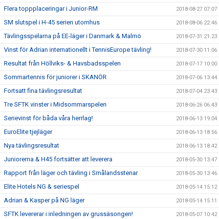
Flera toppplaceringar i Junior-RM
2018-08-27 07:07
SM slutspel i H-45 serien utomhus
2018-08-06 22:46
Tävlingsspelarna på EE-läger i Danmark & Malmö
2018-07-31 21:23
Vinst för Adrian internationellt i TennisEurope tävling!
2018-07-30 11:06
Resultat från Höllviks- & Havsbadsspelen
2018-07-17 10:00
Sommartennis för juniorer i SKANÖR
2018-07-06 13:44
Fortsatt fina tävlingsresultat
2018-07-04 23:43
Tre SFTK vinster i Midsommarspelen
2018-06-26 06:43
Serievinst för båda våra herrlag!
2018-06-13 19:04
EuroElite tjejläger
2018-06-13 18:56
Nya tävlingsresultat
2018-06-13 18:42
Juniorerna & H45 fortsätter att leverera
2018-05-30 13:47
Rapport från läger och tävling i Smålandsstenar
2018-05-30 13:46
Elite Hotels NG & seriespel
2018-05-14 15:12
Adrian & Kasper på NG läger
2018-05-14 15:11
SFTK levererar i inledningen av grussäsongen!
2018-05-07 10:42